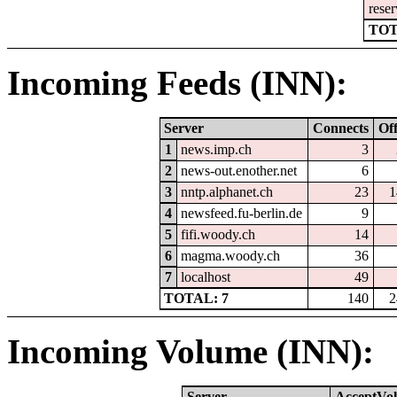
reser
TOT
Incoming Feeds (INN):
Server
Connects
Of
1
news.imp.ch
3
2
news-out.enother.net
6
3
nntp.alphanet.ch
23
1
4
newsfeed.fu-berlin.de
9
5
fifi.woody.ch
14
6
magma.woody.ch
36
7
localhost
49
TOTAL: 7
140
2
Incoming Volume (INN):
Server
AcceptVol