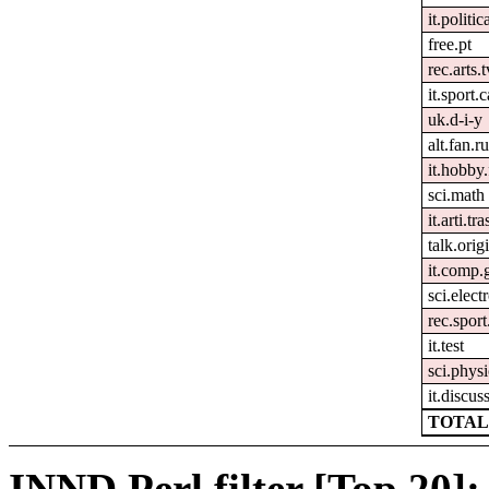
it.politic
free.pt
rec.arts.t
it.sport.
uk.d-i-y
alt.fan.
it.hobby.
sci.math
it.arti.tra
talk.orig
it.comp.
sci.elect
rec.sport
it.test
sci.physi
it.discus
TOTAL:
INND Perl filter [Top 20]: