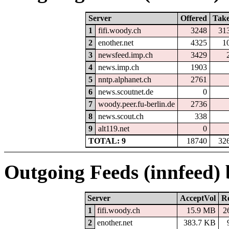
Server
Offered
Tak
1
fifi.woody.ch
3248
31
2
enother.net
4325
1
3
newsfeed.imp.ch
3429
4
news.imp.ch
1903
5
nntp.alphanet.ch
2761
6
news.scoutnet.de
0
7
woody.peer.fu-berlin.de
2736
8
news.scout.ch
338
9
alt119.net
0
TOTAL: 9
18740
32
Outgoing Feeds (innfeed)
Server
AcceptVol
Re
1
fifi.woody.ch
15.9 MB
2
2
enother.net
383.7 KB