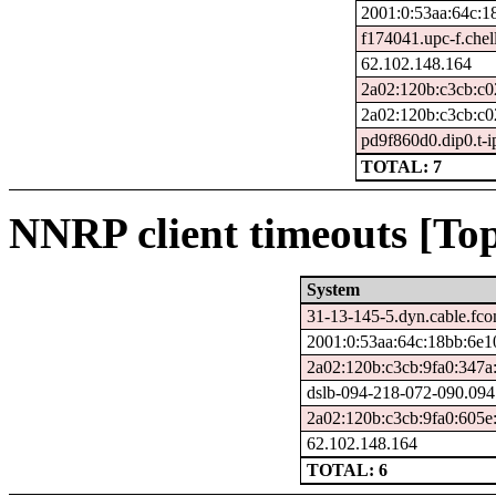
2001:0:53aa:64c:1
f174041.upc-f.chel
62.102.148.164
2a02:120b:c3cb:c0
2a02:120b:c3cb:c0
pd9f860d0.dip0.t-i
TOTAL: 7
NNRP client timeouts [Top
System
31-13-145-5.dyn.cable.fc
2001:0:53aa:64c:18bb:6e1
2a02:120b:c3cb:9fa0:347a
dslb-094-218-072-090.094.
2a02:120b:c3cb:9fa0:605e
62.102.148.164
TOTAL: 6