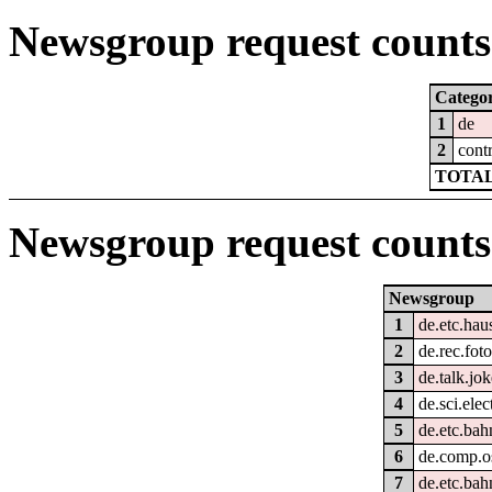
Newsgroup request counts 
Catego
1
de
2
cont
TOTAL
Newsgroup request counts
Newsgroup
1
de.etc.hau
2
de.rec.foto
3
de.talk.jo
4
de.sci.elec
5
de.etc.bah
6
de.comp.o
7
de.etc.bah