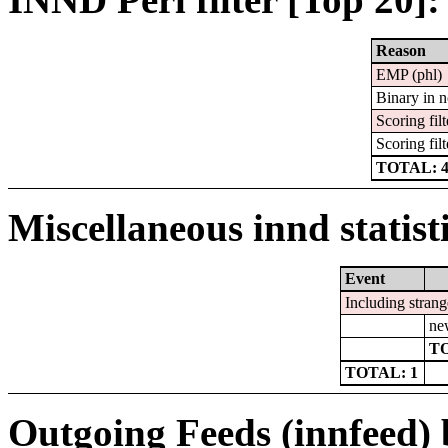
Reason
EMP (phl)
Binary in 
Scoring filt
Scoring filt
TOTAL: 
Miscellaneous innd statist
Event
Including strang
ne
TO
TOTAL: 1
Outgoing Feeds (innfeed) b