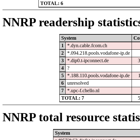
TOTAL: 6
NNRP readership statistic
System
Co
1
*.dyn.cable.fcom.ch
2
*.094.218.pools.vodafone-ip.de
3
*.dip0.t-ipconnect.de
4
?
5
*.188.110.pools.vodafone-ip.de
6
unresolved
7
*.upc-f.chello.nl
TOTAL: 7
NNRP total resource statis
System