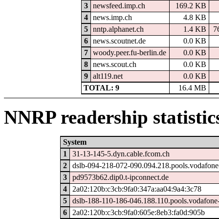
3
newsfeed.imp.ch
169.2 KB
4
news.imp.ch
4.8 KB
5
nntp.alphanet.ch
1.4 KB
7
6
news.scoutnet.de
0.0 KB
7
woody.peer.fu-berlin.de
0.0 KB
8
news.scout.ch
0.0 KB
9
alt119.net
0.0 KB
TOTAL: 9
16.4 MB
NNRP readership statistic
System
1
31-13-145-5.dyn.cable.fcom.ch
2
dslb-094-218-072-090.094.218.pools.vodafone
3
pd9573b62.dip0.t-ipconnect.de
4
2a02:120b:c3cb:9fa0:347a:aa04:9a4:3c78
5
dslb-188-110-186-046.188.110.pools.vodafone-
6
2a02:120b:c3cb:9fa0:605e:8eb3:fa0d:905b