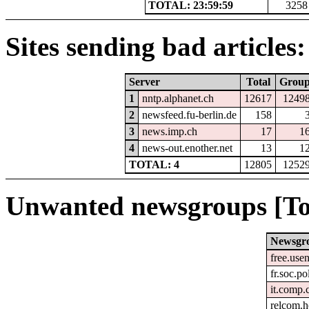
TOTAL: 23:59:59
3258
Sites sending bad articles:
Server
Total
Grou
1
nntp.alphanet.ch
12617
1249
2
newsfeed.fu-berlin.de
158
3
news.imp.ch
17
1
4
news-out.enother.net
13
1
TOTAL: 4
12805
1252
Unwanted newsgroups [To
Newsgr
free.usen
fr.soc.po
it.comp.
relcom.h