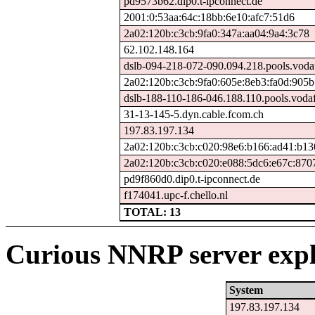
pd9573b62.dip0.t-ipconnect.de
2001:0:53aa:64c:18bb:6e10:afc7:51d6
2a02:120b:c3cb:9fa0:347a:aa04:9a4:3c78
62.102.148.164
dslb-094-218-072-090.094.218.pools.voda
2a02:120b:c3cb:9fa0:605e:8eb3:fa0d:905b
dslb-188-110-186-046.188.110.pools.vodaf
31-13-145-5.dyn.cable.fcom.ch
197.83.197.134
2a02:120b:c3cb:c020:98e6:b166:ad41:b13
2a02:120b:c3cb:c020:e088:5dc6:e67c:870
pd9f860d0.dip0.t-ipconnect.de
f174041.upc-f.chello.nl
TOTAL: 13
Curious NNRP server expl
System
197.83.197.134