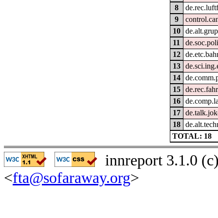
8
de.rec.luft
9
control.ca
10
de.alt.gru
11
de.soc.pol
12
de.etc.bah
13
de.sci.ing
14
de.comm.p
15
de.rec.fah
16
de.comp.l
17
de.talk.jo
18
de.alt.tec
TOTAL: 18
innreport 3.1.0 (
<
fta@sofaraway.org
>