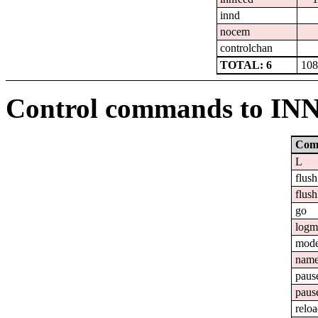
innd
nocem
controlchan
TOTAL: 6
108
Control commands to IN
Com
L
flush
flush
go
logm
mod
nam
paus
paus
relo