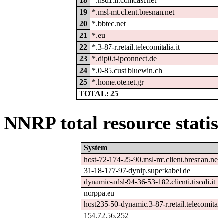
18
*.hsd1.il.comcast.net
19
*.msl-mt.client.bresnan.net
20
*.bbtec.net
21
*.eu
22
*.3-87-r.retail.telecomitalia.it
23
*.dip0.t-ipconnect.de
24
*.0-85.cust.bluewin.ch
25
*.home.otenet.gr
TOTAL: 25
NNRP total resource statis
System
host-72-174-25-90.msl-mt.client.bresnan.ne
31-18-177-97-dynip.superkabel.de
dynamic-adsl-94-36-53-182.clienti.tiscali.it
norppa.eu
host235-50-dynamic.3-87-r.retail.telecomital
154.72.56.252