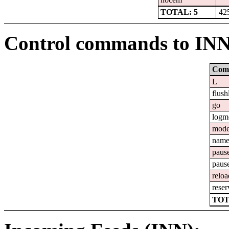
TOTAL: 5
42
Control commands to IN
Com
L
flush
go
logm
mod
nam
paus
paus
reloa
reser
TOT