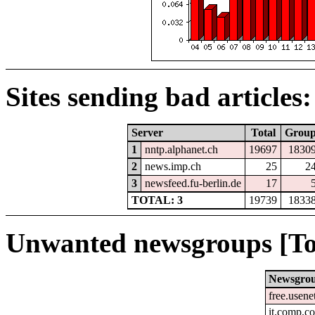
Sites sending bad articles:
Server
Total
Grou
1
nntp.alphanet.ch
19697
1830
2
news.imp.ch
25
2
3
newsfeed.fu-berlin.de
17
TOTAL: 3
19739
1833
Unwanted newsgroups [To
Newsgro
free.usene
it.comp.c