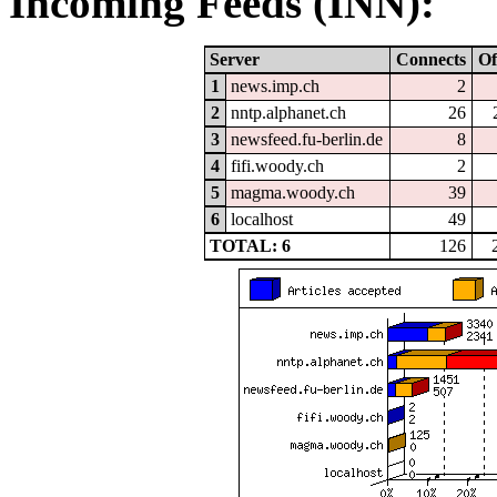
Incoming Feeds (INN):
Server
Connects
Of
1
news.imp.ch
2
2
nntp.alphanet.ch
26
3
newsfeed.fu-berlin.de
8
4
fifi.woody.ch
2
5
magma.woody.ch
39
6
localhost
49
TOTAL: 6
126