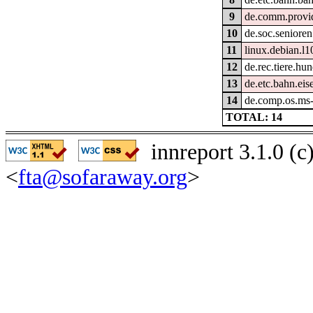
9
de.comm.provid
10
de.soc.senioren
11
linux.debian.l
12
de.rec.tiere.hu
13
de.etc.bahn.ei
14
de.comp.os.ms
TOTAL: 14
innreport 3.1.0 (
<
fta@sofaraway.org
>