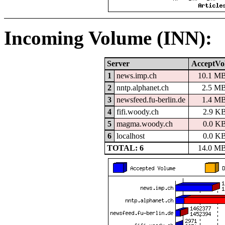
Incoming Volume (INN):
Server
AcceptVo
1
news.imp.ch
10.1 M
2
nntp.alphanet.ch
2.5 M
3
newsfeed.fu-berlin.de
1.4 M
4
fifi.woody.ch
2.9 K
5
magma.woody.ch
0.0 K
6
localhost
0.0 K
TOTAL: 6
14.0 M