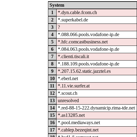
System
1
*.dyn.cable.fcom.ch
2
*.superkabel.de
3
?
4
*.088.066.pools.vodafone-ip.de
5
*.hfc.comcastbusiness.net
6
*.084.063.pools.vodafone-ip.de
7
*.clienti.tiscali.it
8
*.188.109.pools.vodafone-ip.de
9
*.207.15.62.static.jazztel.es
10
*.eberl.net
11
*.11.vie.surfer.at
12
*.scout.ch
13
unresolved
14
*.red-88-15-222.dynamicip.rima-tde.net
15
*.as13285.net
16
*.pool.mediaways.net
17
*.cablep.bezeqint.net