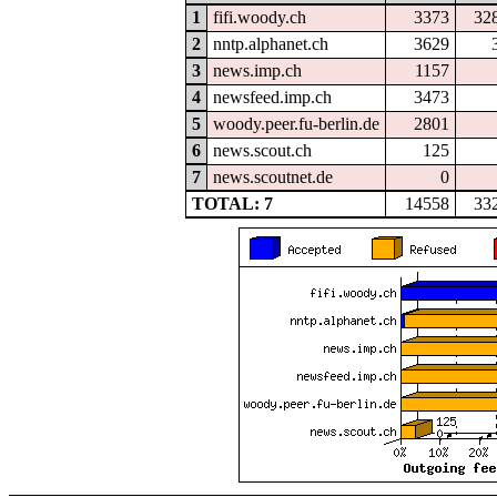
1
fifi.woody.ch
3373
32
2
nntp.alphanet.ch
3629
3
news.imp.ch
1157
4
newsfeed.imp.ch
3473
5
woody.peer.fu-berlin.de
2801
6
news.scout.ch
125
7
news.scoutnet.de
0
TOTAL: 7
14558
33