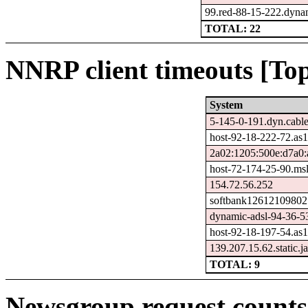
99.red-88-15-222.dynam
TOTAL: 22
NNRP client timeouts [Top
System
5-145-0-191.dyn.cabl
host-92-18-222-72.as
2a02:1205:500e:d7a0:
host-72-174-25-90.msl-
154.72.56.252
softbank126121098025
dynamic-adsl-94-36-53-1
host-92-18-197-54.as
139.207.15.62.static.ja
TOTAL: 9
Newsgroup request counts 