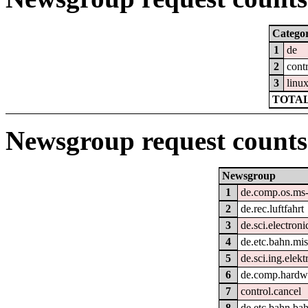
Catego
1
de
2
cont
3
linu
TOTAL
Newsgroup request counts
Newsgroup
1
de.comp.os.ms
2
de.rec.luftfahrt
3
de.sci.electroni
4
de.etc.bahn.mi
5
de.sci.ing.elek
6
de.comp.hardwa
7
control.cancel
8
de.etc.bahn.bah