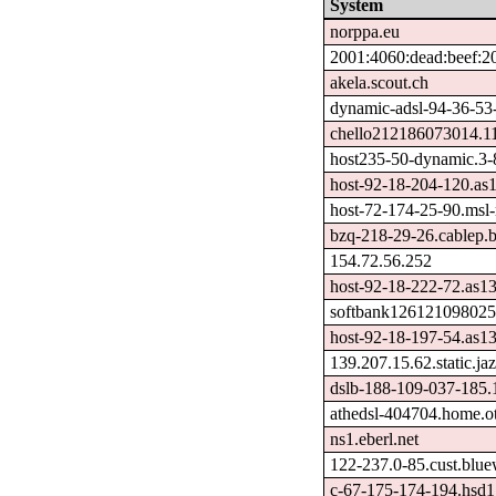
System
norppa.eu
2001:4060:dead:beef:20
akela.scout.ch
dynamic-adsl-94-36-53-18
chello212186073014.11.
host235-50-dynamic.3-87-
host-92-18-204-120.as
host-72-174-25-90.msl-m
bzq-218-29-26.cablep.b
154.72.56.252
host-92-18-222-72.as1
softbank126121098025.
host-92-18-197-54.as1
139.207.15.62.static.jaz
dslb-188-109-037-185.
athedsl-404704.home.ot
ns1.eberl.net
122-237.0-85.cust.blue
c-67-175-174-194.hsd1.