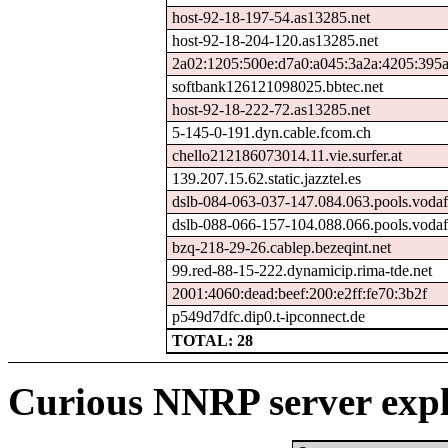
host-92-18-197-54.as13285.net
host-92-18-204-120.as13285.net
2a02:1205:500e:d7a0:a045:3a2a:4205:395
softbank126121098025.bbtec.net
host-92-18-222-72.as13285.net
5-145-0-191.dyn.cable.fcom.ch
chello212186073014.11.vie.surfer.at
139.207.15.62.static.jazztel.es
dslb-084-063-037-147.084.063.pools.vodaf
dslb-088-066-157-104.088.066.pools.vodaf
bzq-218-29-26.cablep.bezeqint.net
99.red-88-15-222.dynamicip.rima-tde.net
2001:4060:dead:beef:200:e2ff:fe70:3b2f
p549d7dfc.dip0.t-ipconnect.de
TOTAL: 28
Curious NNRP server expl