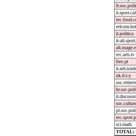
fr.soc.poli
it.sport.ca
rec.food.
relcom.ho
it.politica
it-alt.spor
alt.usage.
rec.arts.tv
free.pt
it.arti.tras
uk.d-i-y
soc.retire
hr.soc.poli
it.discussi
soc.culture
pl.soc.pol
rec.sport.
sci.math
TOTAL: 