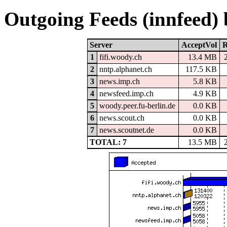
Outgoing Feeds (innfeed)
Server
AcceptVol
R
1
fifi.woody.ch
13.4 MB
2
nntp.alphanet.ch
117.5 KB
3
news.imp.ch
5.8 KB
4
newsfeed.imp.ch
4.9 KB
5
woody.peer.fu-berlin.de
0.0 KB
6
news.scout.ch
0.0 KB
7
news.scoutnet.de
0.0 KB
TOTAL: 7
13.5 MB