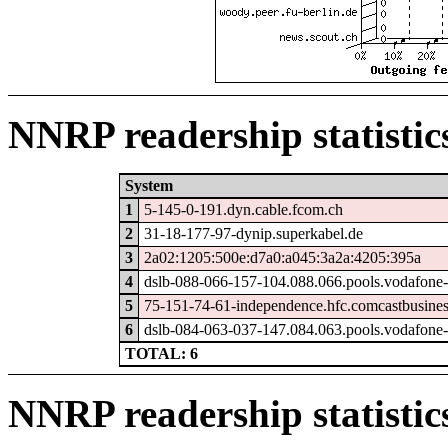
NNRP readership statistic
System
1
5-145-0-191.dyn.cable.fcom.ch
2
31-18-177-97-dynip.superkabel.de
3
2a02:1205:500e:d7a0:a045:3a2a:4205:395a
4
dslb-088-066-157-104.088.066.pools.vodafone-
5
75-151-74-61-independence.hfc.comcastbusines
6
dslb-084-063-037-147.084.063.pools.vodafone-
TOTAL: 6
NNRP readership statistic