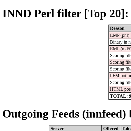
INND Perl filter [Top 20]:
Reason
EMP (phl)
Binary in 
EMP (md5
Scoring filt
Scoring filt
Scoring filt
PFM bot m
Scoring filt
HTML pos
TOTAL: 
Outgoing Feeds (innfeed) b
Server
Offered
Tak