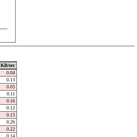
KB/sec
0.04
0.13
0.05
0.11
0.16
0.12
0.15
0.26
0.22
0.14