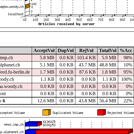
AcceptVol
DupVol
RejVol
TotalVol
%Acc
imp.ch
5.8 MB
0.0 KB
103.4 KB
5.9 MB
98%
alphanet.ch
5.1 MB
0.0 KB
43.7 MB
48.8 MB
10%
eed.fu-berlin.de
1.7 MB
0.0 KB
87.6 KB
1.8 MB
95%
woody.ch
1.1 KB
0.0 KB
0.0 KB
1.1 KB
100%
a.woody.ch
0.0 KB
0.0 KB
0.0 KB
0.0 KB
0%
host
0.0 KB
0.0 KB
0.0 KB
0.0 KB
0%
 6
12.6 MB
0.0 KB
43.8 MB
56.4 MB
22%