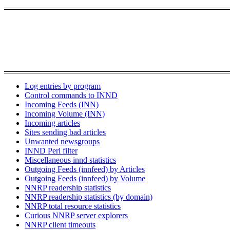
Log entries by program
Control commands to INND
Incoming Feeds (INN)
Incoming Volume (INN)
Incoming articles
Sites sending bad articles
Unwanted newsgroups
INND Perl filter
Miscellaneous innd statistics
Outgoing Feeds (innfeed) by Articles
Outgoing Feeds (innfeed) by Volume
NNRP readership statistics
NNRP readership statistics (by domain)
NNRP total resource statistics
Curious NNRP server explorers
NNRP client timeouts