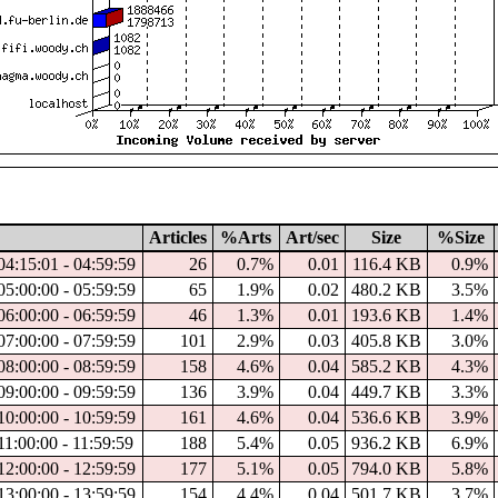
Articles
%Arts
Art/sec
Size
%Size
04:15:01 - 04:59:59
26
0.7%
0.01
116.4 KB
0.9%
05:00:00 - 05:59:59
65
1.9%
0.02
480.2 KB
3.5%
06:00:00 - 06:59:59
46
1.3%
0.01
193.6 KB
1.4%
07:00:00 - 07:59:59
101
2.9%
0.03
405.8 KB
3.0%
08:00:00 - 08:59:59
158
4.6%
0.04
585.2 KB
4.3%
09:00:00 - 09:59:59
136
3.9%
0.04
449.7 KB
3.3%
10:00:00 - 10:59:59
161
4.6%
0.04
536.6 KB
3.9%
11:00:00 - 11:59:59
188
5.4%
0.05
936.2 KB
6.9%
12:00:00 - 12:59:59
177
5.1%
0.05
794.0 KB
5.8%
13:00:00 - 13:59:59
154
4.4%
0.04
501.7 KB
3.7%