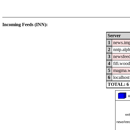
Incoming Feeds (INN):
Server
1
news.im
2
nntp.alp
3
newsfeed
4
fifi.woo
5
magma.w
6
localhost
TOTAL: 6