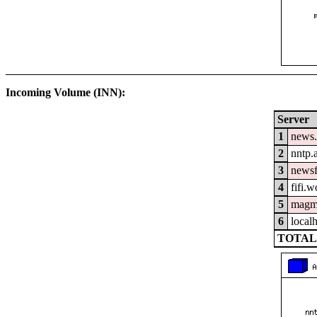
Incoming Volume (INN):
Server
1
news.
2
nntp.
3
newsf
4
fifi.
5
magm
6
local
TOTAL: