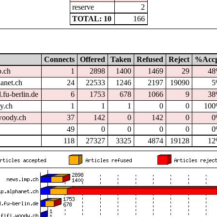
reserve
2
TOTAL: 10
166
Connects
Offered
Taken
Refused
Reject
%Acc
p.ch
1
2898
1400
1469
29
4
hanet.ch
24
22533
1246
2197
19090
5
.fu-berlin.de
6
1753
678
1066
9
3
dy.ch
1
1
1
0
0
10
oody.ch
37
142
0
142
0
0
49
0
0
0
0
0
118
27327
3325
4874
19128
1