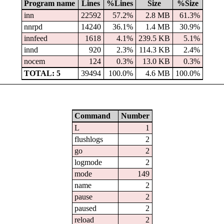
Program name
Lines
%Lines
Size
%Size
inn
22592
57.2%
2.8 MB
61.3%
nnrpd
14240
36.1%
1.4 MB
30.9%
innfeed
1618
4.1%
239.5 KB
5.1%
innd
920
2.3%
114.3 KB
2.4%
nocem
124
0.3%
13.0 KB
0.3%
TOTAL: 5
39494
100.0%
4.6 MB
100.0%
Command
Number
L
1
flushlogs
2
go
2
logmode
2
mode
149
name
2
pause
2
paused
2
reload
2