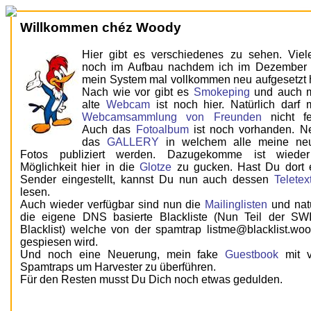
Willkommen chéz Woody
Hier gibt es verschiedenes zu sehen. Viele
noch im Aufbau nachdem ich im Dezember
mein System mal vollkommen neu aufgesetzt 
Nach wie vor gibt es
Smokeping
und auch 
alte
Webcam
ist noch hier. Natürlich darf 
Webcamsammlung von Freunden
nicht fe
Auch das
Fotoalbum
ist noch vorhanden. Ne
das
GALLERY
in welchem alle meine ne
Fotos publiziert werden. Dazugekomme ist wiede
Möglichkeit hier in die
Glotze
zu gucken. Hast Du dort 
Sender eingestellt, kannst Du nun auch dessen
Teletex
lesen.
Auch wieder verfügbar sind nun die
Mailinglisten
und natü
die eigene DNS basierte Blackliste (Nun Teil der S
Blacklist) welche von der spamtrap listme@blacklist.woo
gespiesen wird.
Und noch eine Neuerung, mein fake
Guestbook
mit v
Spamtraps um Harvester zu überführen.
Für den Resten musst Du Dich noch etwas gedulden.